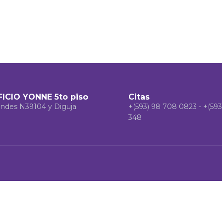
FICIO YONNE 5to piso
Citas
ndes N39104 y Diguja
+(593) 98 708 0823 - +(593
348