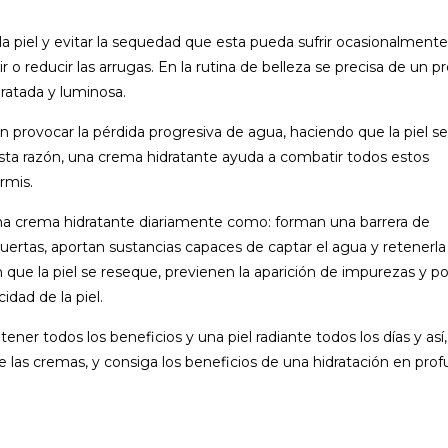
la piel y evitar la sequedad que esta pueda sufrir ocasionalment
o reducir las arrugas. En la rutina de belleza se precisa de un p
ratada y luminosa.
 provocar la pérdida progresiva de agua, haciendo que la piel se
 esta razón, una crema hidratante ayuda a combatir todos estos
rmis.
 una crema hidratante diariamente como: forman una barrera de
ertas, aportan sustancias capaces de captar el agua y retenerla
an que la piel se reseque, previenen la aparición de impurezas y po
dad de la piel.
ener todos los beneficios y una piel radiante todos los días y así,
de las cremas, y consiga los beneficios de una hidratación en pro