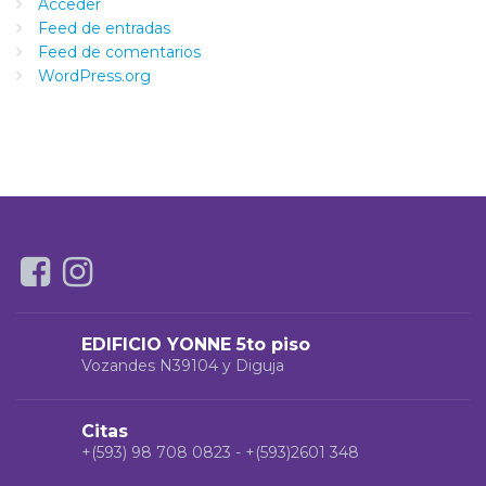
Acceder
Feed de entradas
Feed de comentarios
WordPress.org
EDIFICIO YONNE 5to piso
Vozandes N39104 y Diguja
Citas
+(593) 98 708 0823 - +(593)2601 348